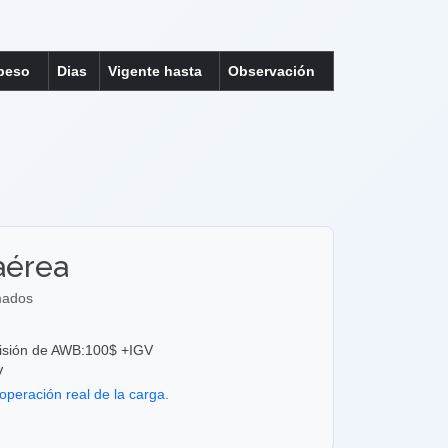
 peso
Dias
Vigente hasta
Observación
aérea
imados
misión de AWB:100$ +IGV
GV
operación real de la carga.